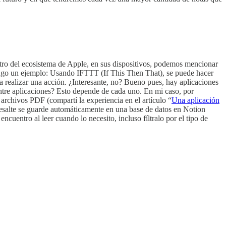
tro del ecosistema de Apple, en sus dispositivos, podemos mencionar
pongo un ejemplo: Usando IFTTT (If This Then That), se puede hacer
ara realizar una acción. ¿Interesante, no? Bueno pues, hay aplicaciones
entre aplicaciones? Esto depende de cada uno. En mi caso, por
y archivos PDF (compartí la experiencia en el artículo “
Una aplicación
resalte se guarde automáticamente en una base de datos en Notion
entro al leer cuando lo necesito, incluso fíltralo por el tipo de