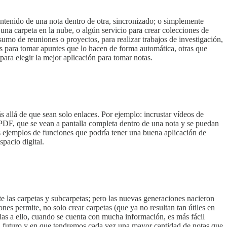
contenido de una nota dentro de otra, sincronizado; o simplemente
 una carpeta en la nube, o algún servicio para crear colecciones de
nsumo de reuniones o proyectos, para realizar trabajos de investigación,
nes para tomar apuntes que lo hacen de forma automática, otras que
 para elegir la mejor aplicación para tomar notas.
s allá de que sean solo enlaces. Por ejemplo: incrustar vídeos de
 PDF, que se vean a pantalla completa dentro de una nota y se puedan
os ejemplos de funciones que podría tener una buena aplicación de
spacio digital.
e las carpetas y subcarpetas; pero las nuevas generaciones nacieron
nes permite, no solo crear carpetas (que ya no resultan tan útiles en
acias a ello, cuando se cuenta con mucha información, es más fácil
n el futuro y en que tendremos cada vez una mayor cantidad de notas que