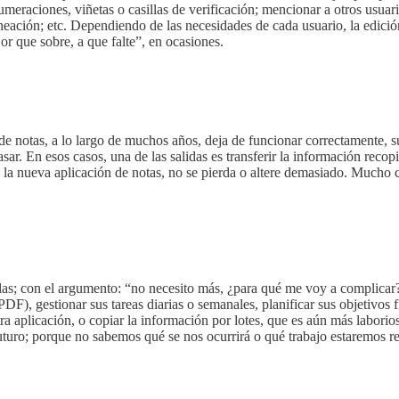
numeraciones, viñetas o casillas de verificación; mencionar a otros usua
alineación; etc. Dependiendo de las necesidades de cada usuario, la edi
or que sobre, a que falte”, en ocasiones.
de notas, a lo largo de muchos años, deja de funcionar correctamente, s
sar. En esos casos, una de las salidas es transferir la información recopi
a nueva aplicación de notas, no se pierda o altere demasiado. Mucho cu
llas; con el argumento: “no necesito más, ¿para qué me voy a complicar?
DF), gestionar sus tareas diarias o semanales, planificar sus objetivos 
ra aplicación, o copiar la información por lotes, que es aún más laborio
uturo; porque no sabemos qué se nos ocurrirá o qué trabajo estaremos r