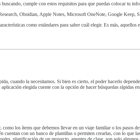
tás buscando, cumple con estos requisitos para que puedas colocar tu inf
 Research, Obsidian, Apple Notes, Microsoft OneNote, Google Keep, S
aracterísticas como estándares para saber cuál elegir. Es más, aquellos 
da, cuando la necesitamos. Si bien es cierto, el poder hacerlo depend
a aplicación elegida cuente con la opción de hacer búsquedas rápidas en
, como los ítems que debemos llevar en un viaje familiar o los pasos de
ién cuentan con un banco de plantillas o permiten crearlas, con lo que 
anales, planificación de un proyecto, apuntes de clase, son solo algunos