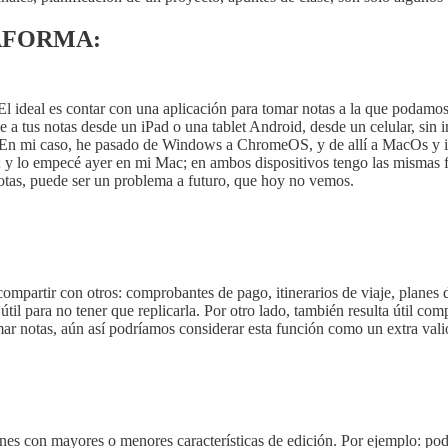
TAFORMA:
El ideal es contar con una aplicación para tomar notas a la que podamos 
s notas desde un iPad o una tablet Android, desde un celular, sin imp
. En mi caso, he pasado de Windows a ChromeOS, y de allí a MacOs y i
; y lo empecé ayer en mi Mac; en ambos dispositivos tengo las mismas f
notas, puede ser un problema a futuro, que hoy no vemos.
partir con otros: comprobantes de pago, itinerarios de viaje, planes de
il para no tener que replicarla. Por otro lado, también resulta útil comp
ar notas, aún así podríamos considerar esta función como un extra vali
es con mayores o menores características de edición. Por ejemplo: poder 