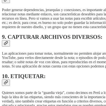
Poder generar dependencias, jerarquías y conexiones, es importante al 
relacionar notas mediante enlaces, son características deseables para l
recursos en línea. Pero si vamos a usar las notas para escribir artícul
etc.; es decir, para crear, es bueno no solo poder guardar la informac
requieren de nuestro diseño, y un grupo que no tienen esta característic
9. CAPTURAR ARCHIVOS DIVERSOS:
Las aplicaciones para tomar notas, normalmente no permiten alojar arch
YouTube, para verlos directamente desde la nota; o episodios de podca
resaltar; o subir notas de voz con ideas, para reproducirlas en el mo
notas. Si una aplicación de notas cuenta con estas opciones podemos pr
10. ETIQUETAR:
Quienes somos parte de la “guardia vieja”, como decimos en Perú a lo
bajo la idea de las etiquetas, siendo más conscientes de la importancia
verdad), sino también crear etiquetas en función a criterios diversos, 
ubicarla y relacionarla, gracias estos metadatos que se pueden emplear