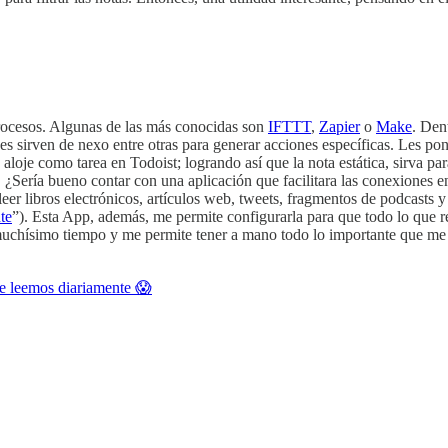
rocesos. Algunas de las más conocidas son
IFTTT
,
Zapier
o
Make
. Den
nes sirven de nexo entre otras para generar acciones específicas. Les 
 aloje como tarea en Todoist; logrando así que la nota estática, sirva p
. ¿Sería bueno contar con una aplicación que facilitara las conexiones 
leer libros electrónicos, artículos web, tweets, fragmentos de podcasts 
te
”). Esta App, además, me permite configurarla para que todo lo que 
hísimo tiempo y me permite tener a mano todo lo importante que me encu
ue leemos diariamente 😱