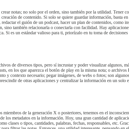
crear notas; no solo por el orden, sino también por la utilidad. Tener 
a creación de contenido. Si solo se quiere guardar información, basta en
os, redactar el guión de un podcast, hacer un plan de contenidos, como i
ión, sino también relacionarla o conectarla con facilidad. Hay aplicacio
a. Si es un estándar valioso para ti, priorízalo en tu toma de decisiones
ivos de diversos tipos, pero sí incrustar y poder visualizar algunos, má
sts, en los que aparezca el botón de play en la misma nota; o archivos
mento y contexto necesario; pegar imágenes, de webs o fotos; son algun
escindir de otras aplicaciones y centralizar la información en un solo e
s miembros de la generación X o posteriores, tenemos en el inconscient
 de los metadatos en la información. Hoy, una gran cantidad de aplicacio
como clases o tipos, cantidades, palabras, fechas, responsables, etc. Gr
 para filtrar las notas. Entonces, una utilidad interesante, pensando e